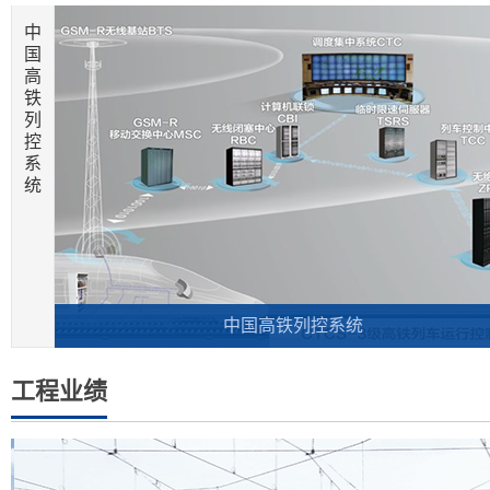
中
国
高
铁
列
控
系
统
中国高铁列控系统
工程业绩