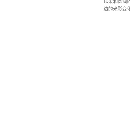
以柔和圆润
边的光影变