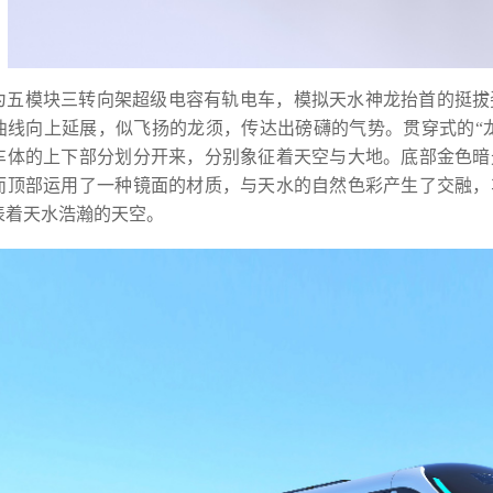
为五模块三转向架超级电容有轨电车，模拟天水神龙抬首的挺拔
曲线向上延展，似飞扬的龙须，传达出磅礴的气势。贯穿式的“龙
车体的上下部分划分开来，分别象征着天空与大地。底部金色暗
而顶部运用了一种镜面的材质，与天水的自然色彩产生了交融，
表着天水浩瀚的天空。