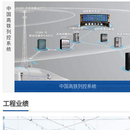
中
国
高
铁
列
控
系
统
中国高铁列控系统
工程业绩