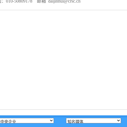
10-50809178 邮箱 daijinhui@crsc.cn