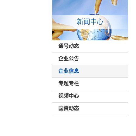
新闻中心
通号动态
企业公告
企业信息
专题专栏
视频中心
国资动态