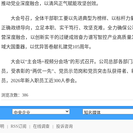
推动党业深度融合，以清风正气赋能攻坚创效。
大会号召，全体干部职工要以先进典型为榜样、以标杆力量为
正确政绩导向，立足本职、实干笃行、攻坚克难，全力确保公
营深度融合，以创新实干的过硬成效奋力谱写智控产业高质量
域大国重器，以优异答卷献礼建党105周年。
大会以“主会场+视频分会场”的形式召开。公司总部各部
员，受表彰的“两优一先”、党员示范岗和党员突击队获得者
员，2026年新入职员工近300人参会。
浏览次数：
386
明
RSS订阅
在线调查
投诉咨询
|
|
|