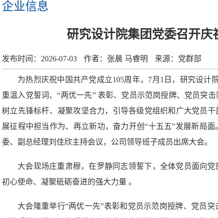
企业信息
研究设计院集团党委召开庆祝
发布时间：
2026-07-03
作者：
张晨 马睿明
来源：
党群部
为热烈庆祝中国共产党成立105周年，7月1日，研究设计
重温入党誓词、“两优一先” 表彰、党员示范岗授牌、党员突
树立先锋标杆、凝聚攻坚合力，引导各级党组织和广大党员干
展征程中担当作为、再立新功，奋力开创“十五五”发展新局
委、副总经理刘佳欣主持会议，公司领导班子成员出席大会。
大会现场庄重肃穆，在罗静同志领誓下，全体党员面向党
初心使命、凝聚砥砺奋进的强大力量 。
大会隆重举行“两优一先”表彰和党员示范岗授牌、党员