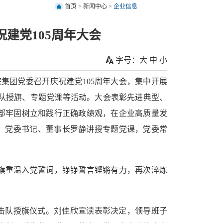
首页
>
新闻中心
>
企业信息
建党105周年大会
字号：
大
中
小
院集团党委召开庆祝建党105周年大会，集中开展
击队授旗、专题党课等活动。大会表彰先进典型、
部牢固树立和践行正确政绩观，在企业高质量发
面。党委书记、董事长罗静讲授专题党课，党委常
旗重温入党誓词，铮铮誓言铿锵有力，再次淬炼
突击队授旗仪式。刘佳欣宣读表彰决定，领导班子