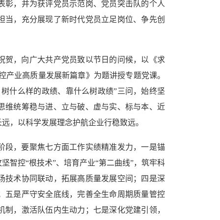
表彰，并为获评党员示范岗、党员突击队的个人
担当，充分展现了新时代党员立足岗位、争先创
祝贺，向广大共产党员致以节日的问候，以《求
智控产业高质量发展新篇章》为题讲授专题党课。
、树什么样的政绩、靠什么树政绩”三问，始终坚
思维统筹稳与进、立与破、虚与实、标与本、近
长远，以科学发展理念护航企业行稳致远。
阶段，要聚焦七方面工作实绩精准发力，一是锚
智控“根技术”、培育产业“第二曲线”，筑牢科
场技术协同联动，拓展高质量发展空间；四是深
；五是严守安全底线，完善全生命周期质量管控
机制，激活队伍内生动力；七是深化党建引领，