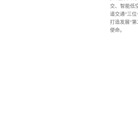
交、智能低
道交通“三
打造发展“第
使命。