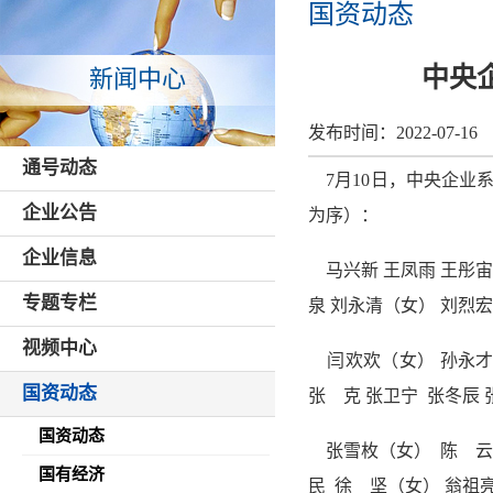
国资动态
中央
新闻中心
发布时间：
2022-07-16
通号动态
7月10日，中央企业
企业公告
为序）：
企业信息
马兴新 王凤雨 王彤宙 
专题专栏
泉 刘永清（女） 刘烈宏
视频中心
闫欢欢（女） 孙永才 
国资动态
张 克 张卫宁 张冬辰 
国资动态
张雪枚（女） 陈 云 
国有经济
民 徐 坚（女） 翁祖