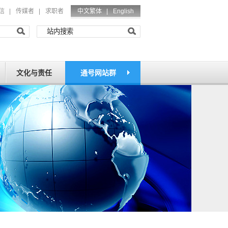
信
|
传媒者
|
求职者
中文繁体 |
English
文化与责任
通号网站群