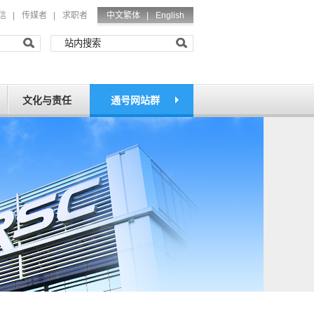
信
|
传媒者
|
求职者
中文繁体 |
English
文化与责任
通号网站群