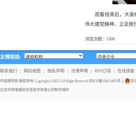
观看结束后，大家
伟大建党精神，立足岗
浏览次数：
1509
友情链接:
联系我们
网站地图
隐私声明
法律声明
RSS订阅
在线调查
|
|
|
|
|
中国通号网 版权所有 Copyright ©2021 All Right Reserved
京ICP备18013495号-2
京公
北京中恒电国际信息技术有限公司
制作维护