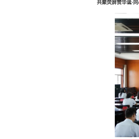
共聚荧屏赞华诞·