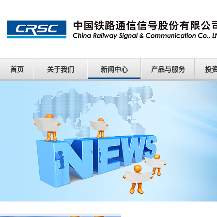
首页
关于我们
新闻中心
产品与服务
投