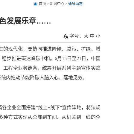
首页
>
新闻中心
>
通号动态
色发展乐章……
字号：
大
中
小
生的现代化，要协同推进降碳、减污、扩绿、增
步推进碳达峰碳中和。6月15日至21日，中国
、工程全业务链条，统筹开展系列主题宣传实践
系统内推动节能降碳入脑入心、落地见效。
各企业全面搭建“线上+线下”宣传阵地，将法规
多种方式实现从总部到车间、从机关到一线的全
。