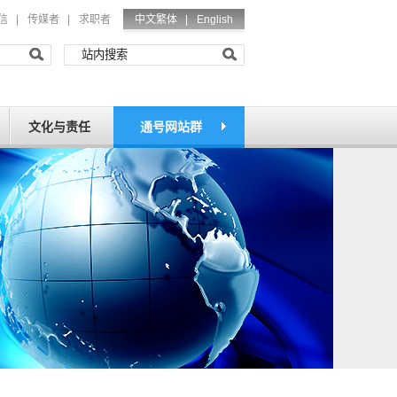
信
|
传媒者
|
求职者
中文繁体 |
English
文化与责任
通号网站群