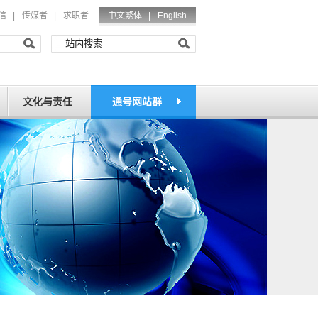
信
|
传媒者
|
求职者
中文繁体 |
English
文化与责任
通号网站群