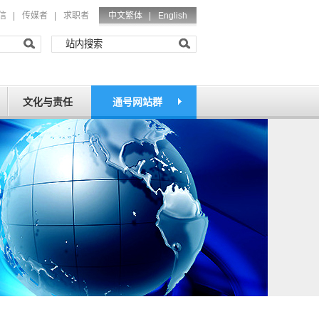
信
|
传媒者
|
求职者
中文繁体 |
English
文化与责任
通号网站群