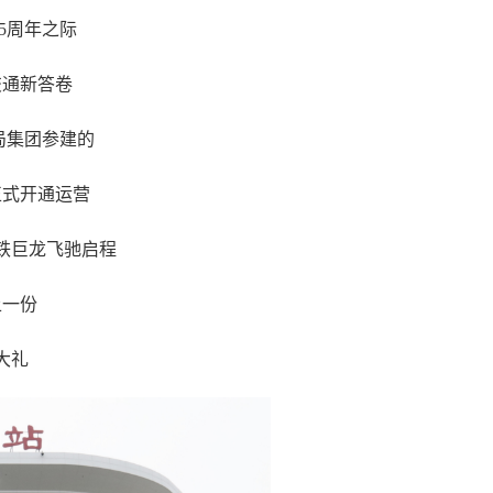
5周年之际
交通新答卷
局集团参建的
正式开通运营
铁巨龙飞驰启程
上一份
大礼