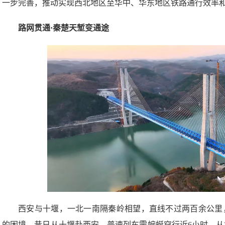
一步完善，推动实现西北地区至华中、华东地区铁路通行效率
路网贯通·秦楚天堑变通途
西安与十堰，一北一南隔秦岭相望，直线不过两百余公里
的困境。昔日从十堰赴西安，普速列车需蜿蜒穿行近6小时，