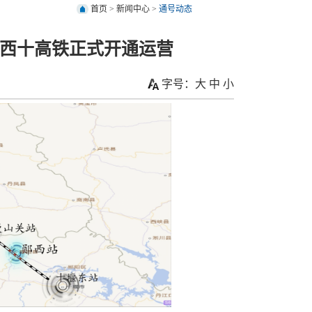
首页
>
新闻中心
>
通号动态
！西十高铁正式开通运营
字号：
大
中
小